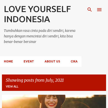
LOVE YOURSELF
Skip to main content
INDONESIA
Tumbuhkan rasa cinta pada diri sendiri, karena
hanya dengan mencintai diri sendiri, kita bisa
benar-benar bersinar
HOME
EVENT
ABOUT US
CIKA
Showing posts from July, 2021
VIEW ALL
P