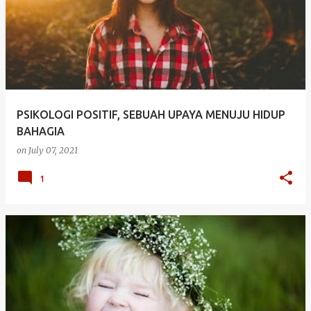
o
s
t
s
PSIKOLOGI POSITIF, SEBUAH UPAYA MENUJU HIDUP
BAHAGIA
on
July 07, 2021
1