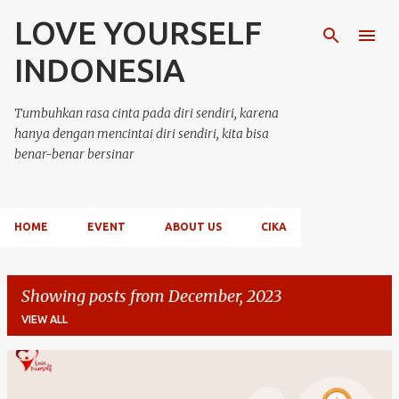
LOVE YOURSELF
Skip to main content
INDONESIA
Tumbuhkan rasa cinta pada diri sendiri, karena
hanya dengan mencintai diri sendiri, kita bisa
benar-benar bersinar
HOME
EVENT
ABOUT US
CIKA
Showing posts from December, 2023
VIEW ALL
P