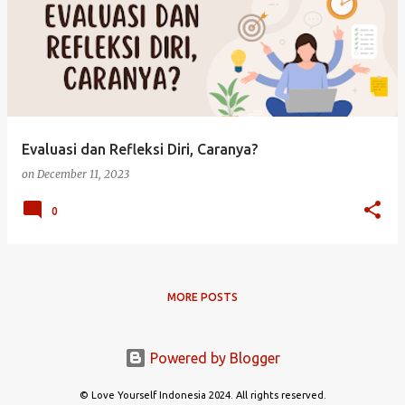
o
s
t
s
Evaluasi dan Refleksi Diri, Caranya?
on
December 11, 2023
0
MORE POSTS
Powered by Blogger
© Love Yourself Indonesia 2024. All rights reserved.