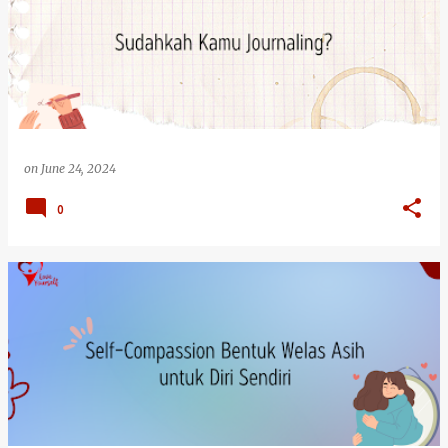
o
s
t
s
on
June 24, 2024
0