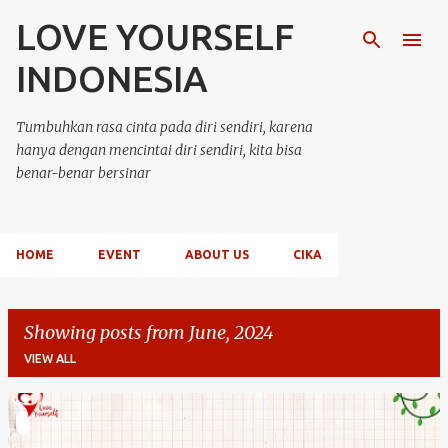
LOVE YOURSELF
Skip to main content
INDONESIA
Tumbuhkan rasa cinta pada diri sendiri, karena
hanya dengan mencintai diri sendiri, kita bisa
benar-benar bersinar
HOME
EVENT
ABOUT US
CIKA
Showing posts from June, 2024
VIEW ALL
P