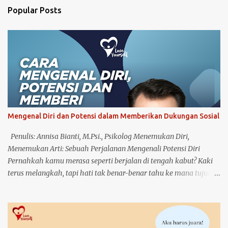
n
Popular Posts
t
s
Mengenal Diri dan Potensi dalam Memberikan Dukungan Sosial
Penulis: Annisa Bianti, M.Psi., Psikolog Menemukan Diri,
Menemukan Arti: Sebuah Perjalanan Mengenali Potensi Diri
Pernahkah kamu merasa seperti berjalan di tengah kabut? Kaki
terus melangkah, tapi hati tak benar-benar tahu ke mana tujuan.
Hari demi hari berlalu, namun ada bagian dalam dirimu yang
terus bertanya, "Apa sebenarnya yang bisa aku lakukan? Siapa
aku, dan apa potensi terbaik yang tersembunyi dalam diriku?"
Aku pun pernah berada di titik itu. Titik di mana hidup terasa