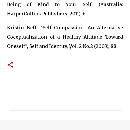
Being of Kind to Your Self, (Australia:
HarperCollins Publishers, 2011), 6.
Kristin Neff, “Self Compassion: An Alternative
Coceptualization of a Healthy Attitude Toward
Oneself”, Self and Identity, Vol. 2 No.2 (2003), 88.
C
o
m
m
e