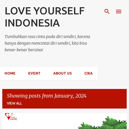
LOVE YOURSELF
Skip to main content
INDONESIA
Tumbuhkan rasa cinta pada diri sendiri, karena
hanya dengan mencintai diri sendiri, kita bisa
benar-benar bersinar
HOME
EVENT
ABOUT US
CIKA
Showing posts from January, 2024
VIEW ALL
P