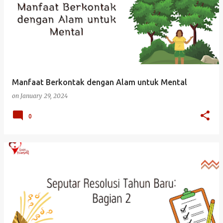
o
s
t
s
Manfaat Berkontak dengan Alam untuk Mental
on
January 29, 2024
0