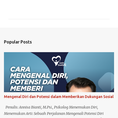
C
o
m
m
e
n
Popular Posts
t
s
Mengenal Diri dan Potensi dalam Memberikan Dukungan Sosial
Penulis: Annisa Bianti, M.Psi., Psikolog Menemukan Diri,
Menemukan Arti: Sebuah Perjalanan Mengenali Potensi Diri