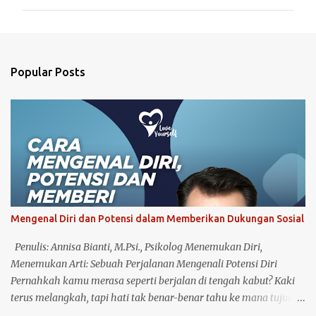
m
m
e
n
Popular Posts
t
s
Mengenal Diri dan Potensi dalam Memberikan Dukungan Sosial
Penulis: Annisa Bianti, M.Psi., Psikolog Menemukan Diri,
Menemukan Arti: Sebuah Perjalanan Mengenali Potensi Diri
Pernahkah kamu merasa seperti berjalan di tengah kabut? Kaki
terus melangkah, tapi hati tak benar-benar tahu ke mana tujuan.
Hari demi hari berlalu, namun ada bagian dalam dirimu yang