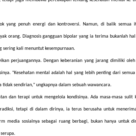
, tetapi juga membawa percakapan tentang kesehatan mental ke ti
sok yang penuh energi dan kontroversi. Namun, di balik semua it
yak orang. Diagnosis gangguan bipolar yang ia terima bukanlah hal
g sering kali menuntut kesempurnaan.
an perjuangannya. Dengan keberanian yang jarang dimiliki oleh 
isinya. "Kesehatan mental adalah hal yang lebih penting dari semua
a tidak sendirian," ungkapnya dalam sebuah wawancara.
an dan terapi untuk mengelola kondisinya. Ada masa-masa sulit k
adiksi, tetapi di dalam dirinya, ia terus berusaha untuk menerim
rm media sosialnya sebagai ruang berbagi, bukan hanya untuk dir
 serupa.