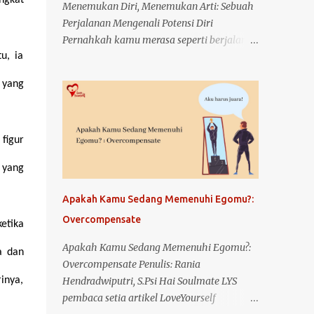
ngkat
Menemukan Diri, Menemukan Arti: Sebuah
Perjalanan Mengenali Potensi Diri
Pernahkah kamu merasa seperti berjalan di
u, ia
tengah kabut? Kaki terus melangkah, tapi
hati tak benar-benar tahu ke mana tujuan.
 yang
Hari demi hari berlalu, namun ada bagian
dalam dirimu yang terus bertanya, "Apa
sebenarnya yang bisa aku lakukan? Siapa
figur
aku, dan apa potensi terbaik yang
tersembunyi dalam diriku?" Aku pun
 yang
pernah berada di titik itu. Titik di mana
hidup terasa datar, seperti tak ada warna.
Apakah Kamu Sedang Memenuhi Egomu?:
Tapi dari sanalah semuanya bermula—
Overcompensate
etika
perjalanan panjang dan jujur untuk
mengenal diri sendiri, memahami potensi
Apakah Kamu Sedang Memenuhi Egomu?:
a dan
yang kupunya, dan akhirnya menemukan
Overcompensate Penulis: Rania
makna yang selama ini terasa jauh. Awal
inya,
Hendradwiputri, S.Psi Hai Soulmate LYS
dari Segalanya: Mengenal Diri Sendiri
pembaca setia artikel LoveYourself
Banyak orang bilang, "Kenalilah dirimu."