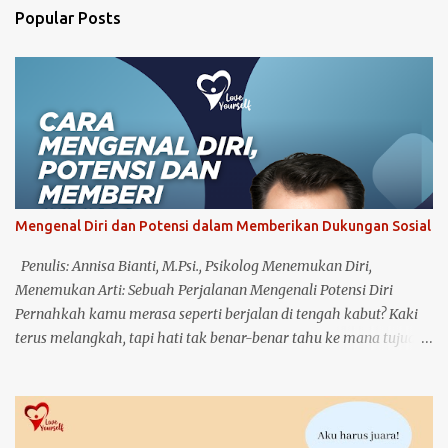
n
Popular Posts
t
s
Mengenal Diri dan Potensi dalam Memberikan Dukungan Sosial
Penulis: Annisa Bianti, M.Psi., Psikolog Menemukan Diri,
Menemukan Arti: Sebuah Perjalanan Mengenali Potensi Diri
Pernahkah kamu merasa seperti berjalan di tengah kabut? Kaki
terus melangkah, tapi hati tak benar-benar tahu ke mana tujuan.
Hari demi hari berlalu, namun ada bagian dalam dirimu yang
terus bertanya, "Apa sebenarnya yang bisa aku lakukan? Siapa
aku, dan apa potensi terbaik yang tersembunyi dalam diriku?"
Aku pun pernah berada di titik itu. Titik di mana hidup terasa