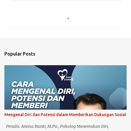
C
o
m
m
e
n
Popular Posts
t
s
Mengenal Diri dan Potensi dalam Memberikan Dukungan Sosial
Penulis: Annisa Bianti, M.Psi., Psikolog Menemukan Diri,