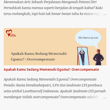
Menemukan Arti: Sebuah Perjalanan Mengenali Potensi Diri
Pernahkah kamu merasa seperti berjalan di tengah kabut? Kaki
terus melangkah, tapi hati tak benar-benar tahu ke mana tujuan.
Hari demi hari berlalu, namun ada bagian dalam dirimu yang
terus bertanya, "Apa sebenarnya yang bisa aku lakukan? Siapa
aku, dan apa potensi terbaik yang tersembunyi dalam diriku?"
Aku pun pernah berada di titik itu. Titik di mana hidup terasa
datar, seperti tak ada warna. Tapi dari sanalah semuanya
bermula—perjalanan panjang dan jujur untuk mengenal diri
sendiri, memahami potensi yang kupunya, dan akhirnya
menemukan makna yang selama ini terasa jauh. Awal dari
Segalanya: Mengenal Diri Sendiri Banyak orang bilang, "Kenalilah
Apakah Kamu Sedang Memenuhi Egomu?: Overcompensate
dirimu." Tapi tidak banyak yang memberitahu betapa sulitnya
proses itu. Bukan karena tak mampu, tapi karena kadang kita
Apakah Kamu Sedang Memenuhi Egomu?: Overcompensate
terlalu takut untuk benar-benar melihat ke dalam. Aku belajar
Penulis: Rania Hendradwiputri, S.Psi Hai Soulmate LYS pembaca
bahwa mengenal diri bukan...
setia artikel LoveYourself Indonesia. Apakah Soulmate LYS pernah
mendengar istilah overcompensate? Overcompensate adalah
suatu tindakan di mana seseorang melakukan usaha berlebihan
untuk mengatasi atau menutupi kekurangan atau