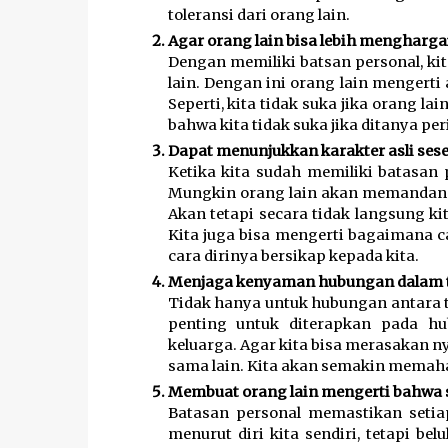
toleransi dari orang lain. 
Agar orang lain bisa lebih menghargai
Dengan memiliki batsan personal, ki
lain. Dengan ini orang lain mengert
Seperti, kita tidak suka jika orang l
bahwa kita tidak suka jika ditanya per
Dapat menunjukkan karakter asli ses
Ketika kita sudah memiliki batasan
Mungkin orang lain akan memandang k
Akan tetapi secara tidak langsung ki
Kita juga bisa mengerti bagaimana 
cara dirinya bersikap kepada kita. 
Menjaga kenyaman hubungan dalam t
Tidak hanya untuk hubungan antara t
penting untuk diterapkan pada hu
keluarga. Agar kita bisa merasakan n
sama lain. Kita akan semakin memaha
Membuat orang lain mengerti bahwa s
Batasan personal memastikan setiap
menurut diri kita sendiri, tetapi be