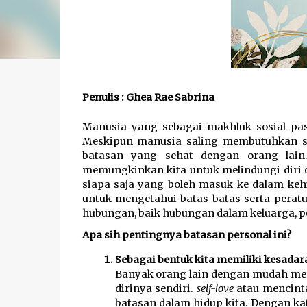
Penulis : Ghea Rae Sabrina
Manusia yang sebagai makhluk sosial past
Meskipun manusia saling membutuhkan sa
batasan yang sehat dengan orang lain.
memungkinkan kita untuk melindungi diri da
siapa saja yang boleh masuk ke dalam keh
untuk mengetahui batas batas serta peratur
hubungan, baik hubungan dalam keluarga, 
Apa sih pentingnya batasan personal ini?
Sebagai bentuk kita memiliki kesadara
Banyak orang lain dengan mudah menci
dirinya sendiri. 
self-love 
atau mencinta
batasan dalam hidup kita. Dengan kat