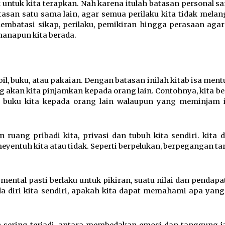
 untuk kita terapkan. Nah karena itulah batasan personal sa
asan satu sama lain, agar semua perilaku kita tidak melan
mbatasi sikap, perilaku, pemikiran hingga perasaan agar 
anapun kita berada. 
il, buku, atau pakaian. Dengan batasan inilah kitab isa ment
g akan kita pinjamkan kepada orang lain. Contohnya, kita be
buku kita kepada orang lain walaupun yang meminjam ia
 ruang pribadi kita, privasi dan tubuh kita sendiri. kita d
yentuh kita atau tidak. Seperti berpelukan, berpegangan ta
ental pasti berlaku untuk pikiran, suatu nilai dan pendapat 
ada diri kita sendiri, apakah kita dapat memahami apa yang 
h sering terjadi, antara membedakan emosi dan tanggung j