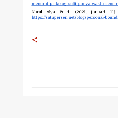
menurut-psikolog-sulit-punya-waktu-send
https://satupersen.net/blog/personal-bound
C
o
m
m
e
n
t