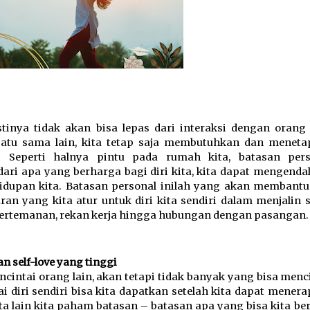
inya tidak akan bisa lepas dari interaksi dengan orang l
tu sama lain, kita tetap saja membutuhkan dan menetap
 Seperti halnya pintu pada rumah kita, batasan perso
ri apa yang berharga bagi diri kita, kita dapat mengendal
idupan kita. Batasan personal inilah yang akan membantu 
an yang kita atur untuk diri kita sendiri dalam menjalin s
pertemanan, rekan kerja hingga hubungan dengan pasangan.
n self-love yang tinggi
ntai orang lain, akan tetapi tidak banyak yang bisa menci
i diri sendiri bisa kita dapatkan setelah kita dapat menera
a lain kita paham batasan – batasan apa yang bisa kita ber