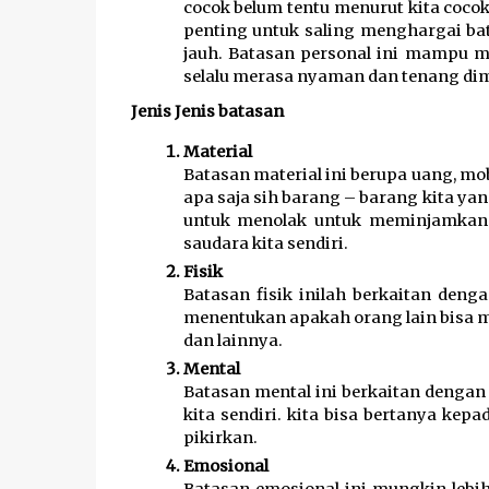
cocok belum tentu menurut kita cocok
penting untuk saling menghargai bat
jauh. Batasan personal ini mampu me
selalu merasa nyaman dan tenang dim
Jenis Jenis batasan
Material 
Batasan material ini berupa uang, mob
apa saja sih barang – barang kita yan
untuk menolak untuk meminjamkan 
saudara kita sendiri. 
Fisik 
Batasan fisik inilah berkaitan dengan
menentukan apakah orang lain bisa me
dan lainnya.
Mental 
Batasan mental ini berkaitan dengan m
kita sendiri. kita bisa bertanya kep
pikirkan.
Emosional 
Batasan emosional ini mungkin lebi