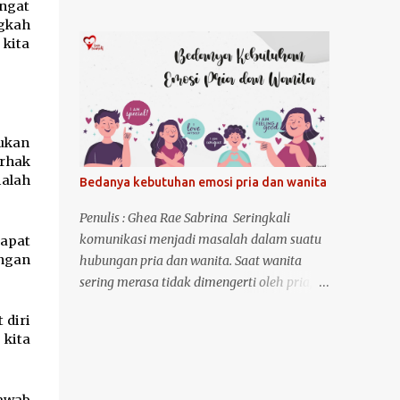
Indonesia. Apakah Soulmate LYS pernah
ngat 
Tapi tidak banyak yang memberitahu
mendengar istilah overcompensate?
gkah 
betapa sulitnya proses itu. Bukan karena
Overcompensate adalah suatu tindakan di
kita 
tak mampu, tapi karena kadang kita terlalu
mana seseorang melakukan usaha
takut untuk benar-benar melihat ke dalam.
berlebihan untuk mengatasi atau menutupi
Aku belajar bahwa mengenal diri bukan...
kekurangan atau ketidakmampuan dirinya.
Contohnya, seseorang yang merasa tidak
ukan 
percaya diri atas penampilannya, kemudian
rhak 
akan berusaha untuk memperbaiki
lah 
Bedanya kebutuhan emosi pria dan wanita
penampilannya dengan cara yang
berlebihan seperti menghabiskan banyak
Penulis : Ghea Rae Sabrina Seringkali
uang untuk membeli baju dan kosmetik,
komunikasi menjadi masalah dalam suatu
apat 
atau melakukan operasi plastik tanpa
ngan 
hubungan pria dan wanita. Saat wanita
mempertimbangkan risiko yang mungkin
sering merasa tidak dimengerti oleh pria, di
saja terjadi. Contoh lainnya adalah
sisi lain pria menganggap wanita itu rumit
diri 
menutupi kekurangan finansial, fokus
dan sulit ditebak.d an juga pada saat pria
kita 
terlalu berlebih ke pencapaian,
merasa sering tidak dihargai oleh wanita,
menggunjing pencapaian dan kemampuan
sementara wanita merasa ego pria telalu
orang lain, dan sering menaruh asumsi
tinggi sehingga mudah marah dan
awab 