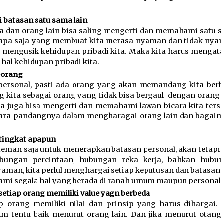
 batasan satu sama lain 
ta dan orang lain bisa saling mengerti dan memahami satu 
i apa saja yang membuat kita merasa nyaman dan tidak nya
ain mengusik kehidupan pribadi kita. Maka kita harus mengat
ihal kehidupan pribadi kita. 
eorang 
 personal, pasti ada orang yang akan memandang kita berb
ita sebagai orang yang tidak bisa bergaul  dengan orang l
ta juga bisa mengerti dan memahami lawan bicara kita terse
cara pandangnya dalam mengharagai orang lain dan bagai
ingkat apapun 
eman saja untuk menerapkan batasan personal, akan tetapi 
bungan percintaan, hubungan reka kerja, bahkan hubun
yaman, kita perlul menghargai setiap keputusan dan batasan 
mi segala hal yang berada di ranah umum maupun personal.
etiap orang memiliki value yagn berbeda
 orang memiliki nilai dan prinsip yang harus dihargai. 
lulm tentu baik menurut orang lain. Dan jika menurut otang 