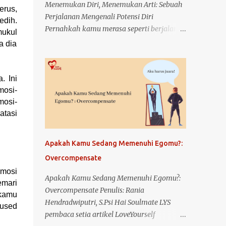
Menemukan Diri, Menemukan Arti: Sebuah
erus,
Perjalanan Mengenali Potensi Diri
edih.
Pernahkah kamu merasa seperti berjalan di
mukul
tengah kabut? Kaki terus melangkah, tapi
a dia
hati tak benar-benar tahu ke mana tujuan.
Hari demi hari berlalu, namun ada bagian
dalam dirimu yang terus bertanya, "Apa
. Ini
sebenarnya yang bisa aku lakukan? Siapa
mosi-
aku, dan apa potensi terbaik yang
mosi-
atasi
tersembunyi dalam diriku?" Aku pun
pernah berada di titik itu. Titik di mana
hidup terasa datar, seperti tak ada warna.
Apakah Kamu Sedang Memenuhi Egomu?:
Tapi dari sanalah semuanya bermula—
Overcompensate
perjalanan panjang dan jujur untuk
emosi
mengenal diri sendiri, memahami potensi
Apakah Kamu Sedang Memenuhi Egomu?:
emari
yang kupunya, dan akhirnya menemukan
Overcompensate Penulis: Rania
 kamu
makna yang selama ini terasa jauh. Awal
Hendradwiputri, S.Psi Hai Soulmate LYS
cused
dari Segalanya: Mengenal Diri Sendiri
pembaca setia artikel LoveYourself
Banyak orang bilang, "Kenalilah dirimu."