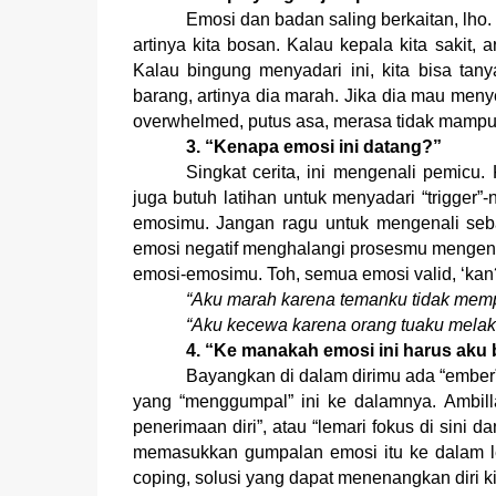
Emosi dan badan saling berkaitan, lho. 
artinya kita bosan. Kalau kepala kita sakit, 
Kalau bingung menyadari ini, kita bisa tan
barang, artinya dia marah. Jika dia mau menye
overwhelmed, putus asa, merasa tidak mampu.
3. “Kenapa emosi ini datang?”
Singkat cerita, ini mengenali pemic
juga butuh latihan untuk menyadari “trigger”
emosimu. Jangan ragu untuk mengenali seb
emosi negatif menghalangi prosesmu mengena
emosi-emosimu. Toh, semua emosi valid, ‘kan
“Aku marah karena temanku tidak memp
“Aku kecewa karena orang tuaku melaku
4. “Ke manakah emosi ini harus aku
Bayangkan di dalam dirimu ada “ember”
yang “menggumpal” ini ke dalamnya. Ambilla
penerimaan diri”, atau “lemari fokus di sini 
memasukkan gumpalan emosi itu ke dalam l
coping, solusi yang dapat menenangkan diri ki