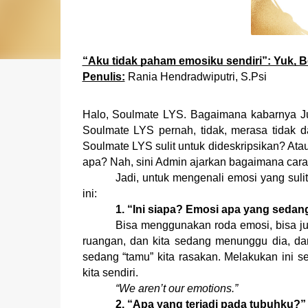
“Aku tidak paham emosiku sendiri”: Yuk, B
Penulis:
Rania Hendradwiputri, S.Psi
Halo, Soulmate LYS. Bagaimana kabarnya Jul
Soulmate LYS pernah, tidak, merasa tidak 
Soulmate LYS sulit untuk dideskripsikan? A
apa? Nah, sini Admin ajarkan bagaimana cara 
Jadi, untuk mengenali emosi yang suli
ini:
1. “Ini siapa? Emosi apa yang seda
Bisa menggunakan roda emosi, bisa j
ruangan, dan kita sedang menunggu dia, d
sedang “tamu” kita rasakan. Melakukan ini 
kita sendiri.
“We aren’t our emotions.”
2. “Apa yang terjadi pada tubuhku?”