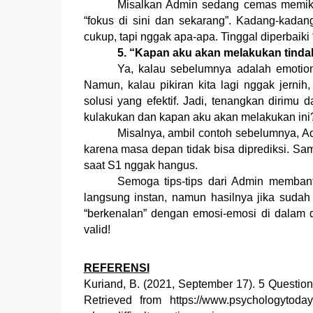
Misalkan Admin sedang cemas memiki
“fokus di sini dan sekarang”. Kadang-kadan
cukup, tapi nggak apa-apa. Tinggal diperbaiki “
5. “Kapan aku akan melakukan tind
Ya, kalau sebelumnya adalah emotion
Namun, kalau pikiran kita lagi nggak jer
solusi yang efektif. Jadi, tenangkan dirimu 
kulakukan dan kapan aku akan melakukan ini?
Misalnya, ambil contoh sebelumnya, A
karena masa depan tidak bisa diprediksi. Sam
saat S1 nggak hangus.
Semoga tips-tips dari Admin membantu
langsung instan, namun hasilnya jika sudah
“berkenalan” dengan emosi-emosi di dalam dir
valid!
REFERENSI
Kuriand, B. (2021, September 17). 5 Question
Retrieved from https://www.psychologytoday.c