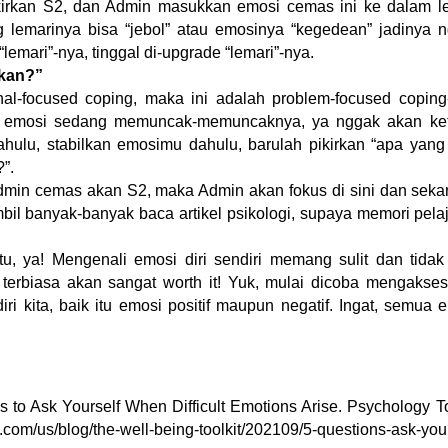
rkan S2, dan Admin masukkan emosi cemas ini ke dalam l
g lemarinya bisa “jebol” atau emosinya “kegedean” jadinya 
lemari”-nya, tinggal di-upgrade “lemari”-nya.
akan?”
al-focused coping, maka ini adalah problem-focused coping
nih, emosi sedang memuncak-memuncaknya, ya nggak akan k
dahulu, stabilkan emosimu dahulu, barulah pikirkan “apa yang
”.
dmin cemas akan S2, maka Admin akan fokus di sini dan seka
bil banyak-banyak baca artikel psikologi, supaya memori pela
, ya! Mengenali emosi diri sendiri memang sulit dan tidak
 terbiasa akan sangat worth it! Yuk, mulai dicoba mengakse
i kita, baik itu emosi positif maupun negatif. Ingat, semua 
s to Ask Yourself When Difficult Emotions Arise. Psychology T
om/us/blog/the-well-being-toolkit/202109/5-questions-ask-your