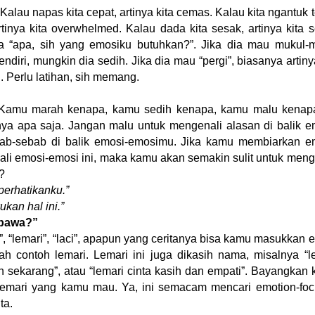
Kalau napas kita cepat, artinya kita cemas. Kalau kita ngantuk t
artinya kita overwhelmed. Kalau dada kita sesak, artinya kita s
ya “apa, sih yang emosiku butuhkan?”. Jika dia mau mukul-
ndiri, mungkin dia sedih. Jika dia mau “pergi”, biasanya artiny
 Perlu latihan, sih memang.
u. Kamu marah kenapa, kamu sedih kenapa, kamu malu kenapa
-nya apa saja. Jangan malu untuk mengenali alasan di balik e
ab-sebab di balik emosi-emosimu. Jika kamu membiarkan e
li emosi-emosi ini, maka kamu akan semakin sulit untuk meng
?
erhatikanku.”
kan hal ini.”
 bawa?”
, “lemari”, “laci”, apapun yang ceritanya bisa kamu masukkan 
h contoh lemari. Lemari ini juga dikasih nama, misalnya “l
dan sekarang”, atau “lemari cinta kasih dan empati”. Bayangkan
emari yang kamu mau. Ya, ini semacam mencari emotion-fo
ta.